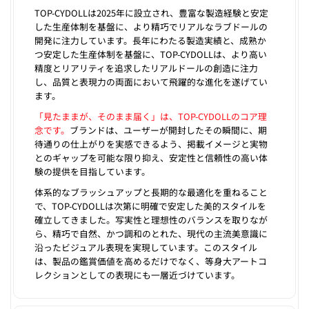
TOP-CYDOLLは2025年に設立され、豊富な製造経験と安定
した生産体制を基盤に、より精巧でリアルなラブドールの
開発に注力しています。長年にわたる製造実績と、成熟か
つ安定した生産体制を基盤に、TOP-CYDOLLは、より高い
精度とリアリティを追求したリアルドールの創造に注力
し、品質と表現力の両面において飛躍的な進化を遂げてい
ます。
「見たままが、そのまま届く」は、TOP-CYDOLLのコア理
念です。
ブランドは、ユーザーが開封したその瞬間に、期
待通りの仕上がりを実感できるよう、掲載イメージと実物
とのギャップを可能な限り抑え、安定性と信頼性の高い体
験の提供を目指しています。
体系的なブラッシュアップと長期的な最適化を重ねること
で、TOP-CYDOLLは次第に明確で安定した美的スタイルを
確立してきました。写実性と理想性のバランスを取りなが
ら、精巧で自然、かつ調和のとれた、現代の主流美意識に
沿ったビジュアル表現を実現しています。このスタイル
は、製品の鑑賞価値を高めるだけでなく、等身大アートコ
レクションとしての表現にも一層近づけています。