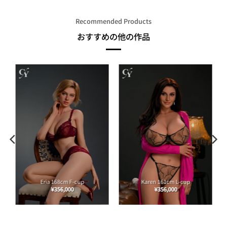
Recommended Products
おすすめの他の作品
Eria 168cm F-cup
Karen 161cm L-cup
¥
356,000
¥
356,000