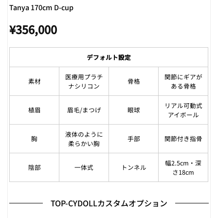
Tanya 170cm D-cup
¥
356,000
デフォルト設定
医療用プラチ
関節にギアが
素材
骨格
ナシリコン
ある骨格
リアル可動式
植眉
眉毛/まつげ
眼球
アイボール
液体のように
胸
手部
関節付き指骨
柔らかい胸
幅2.5cm・深
陰部
一体式
トンネル
さ18cm
TOP-CYDOLLカスタムオプション