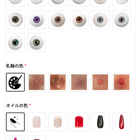
乳輪の色
*
ネイルの色
*