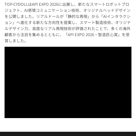
TOP-CYDOLLはAPI EXPO 2026に出展し、新たなスマートロボットプロ
ジェクト、AI感情コミュニケーション技術、オリジナルヘッドデザイン
を公開しました。リアルドールが「静的な再現」から「AIインタラクシ
ョン」へ進化する新たな方向性を提案し、スマート製造技術、オリジナ
ルデザイン力、高度なリアル再現技術が評価されたことで、多くの海外
顧客から注目を集めるとともに、「API EXPO 2026・智造匠心賞」を受
賞しました。