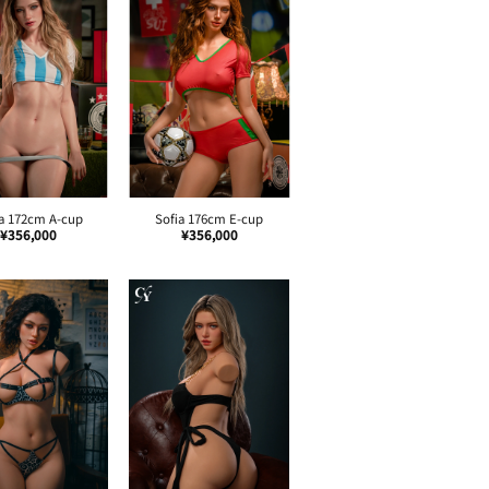
ta 172cm A-cup
Sofia 176cm E-cup
Liang 168cm F-cup
¥
356,000
¥
356,000
¥
356,000