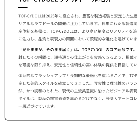
TOP-CYDOLLは2025年に設立され、豊富な製造経験と安定した
リアルなラブドールの開発に注力しています。長年にわたる製造
産体制を基盤に、TOP-CYDOLLは、より高い精度とリアリティ
に注力し、品質と表現力の両面において飛躍的な進化を遂げてい
「見たままが、そのまま届く」は、TOP-CYDOLLのコア理念です。
封したその瞬間に、期待通りの仕上がりを実感できるよう、掲載
を可能な限り抑え、安定性と信頼性の高い体験の提供を目指して
体系的なブラッシュアップと長期的な最適化を重ねることで、TOP-
定した美的スタイルを確立してきました。写実性と理想性のバラ
然、かつ調和のとれた、現代の主流美意識に沿ったビジュアル表
タイルは、製品の鑑賞価値を高めるだけでなく、等身大アートコ
一層近づけています。