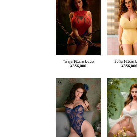
Una 167cm D-cup
Tanya 161cm L-cup
Sofia 161cm 
¥
356,000
¥
356,000
¥
356,00