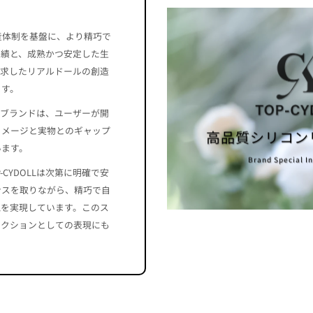
生産体制を基盤に、より精巧で
実績と、成熟かつ安定した生
を追求したリアルドールの創造
ます。
ブランドは、ユーザーが開
イメージと実物とのギャップ
高品質シリコン
います。
Brand Special I
CYDOLLは次第に明確で安
ンスを取りながら、精巧で自
現を実現しています。このス
レクションとしての表現にも