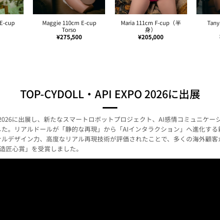
 E-cup
Maggie 110cm E-cup
Maria 111cm F-cup（半
Tany
Torso
身）
0
¥
275,500
¥
205,000
TOP-CYDOLL・API EXPO 2026に出展
 EXPO 2026に出展し、新たなスマートロボットプロジェクト、AI感情コミュニ
した。リアルドールが「静的な再現」から「AIインタラクション」へ進化する
ナルデザイン力、高度なリアル再現技術が評価されたことで、多くの海外顧客
26・智造匠心賞」を受賞しました。