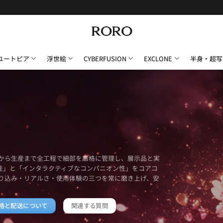
ユートピア
浮世絵
CYBERFUSION
EXCLONE
半身・超写
インから生産まで全工程で細部を厳格に管理し、展示品と実
性」と「インタラクティブなコンパニオン性」をコアコ
り込み・リアルさ・使用体験の三つを常に磨き上げ、安
格と配送について
関連する質問