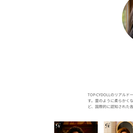
TOP-CYDOLLのリ
す。雲のように柔らかくな
ど、国際的に認知された