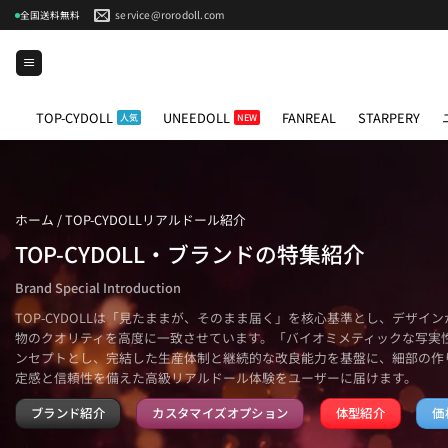
Skip
service@rorodoll.com
全国送料無料
to
content
TOP-CYDOLL
UNEEDOLL
FANREAL
STARPERY
ホーム
/
TOP-CYDOLLリアルドール紹介
TOP-CYDOLL・ブランドの特集紹介
Brand Special Introduction
TOP‑CYDOLLは「見たままが、そのまま届く」を核心基準とし、デザ
物のクオリティを高度に一致させています。「バイオミメティックな写実
ンセプトとし、完結した生産体制と継続的な改良能力を基盤に、細部の作
定感と信頼性を備えた高級リアルドール体験をユーザーに届けます。
ブランド紹介
カスタマイズオプション
体型紹介
価