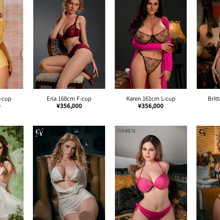
L-cup
Eria 168cm F-cup
Karen 161cm L-cup
Brit
0
¥
356,000
¥
356,000