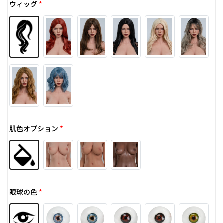
ウィッグ
*
肌色オプション
*
眼球の色
*