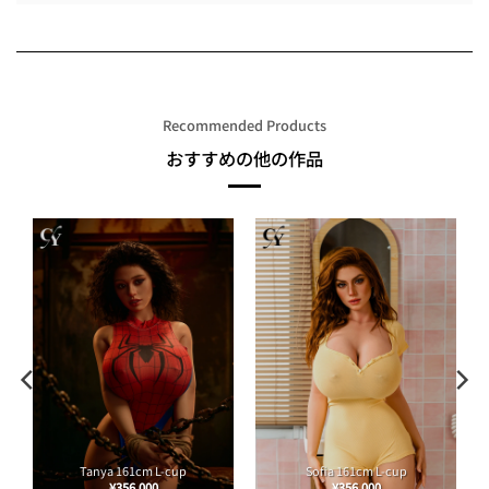
Recommended Products
おすすめの他の作品
Tanya 161cm L-cup
Sofia 161cm L-cup
¥
356,000
¥
356,000