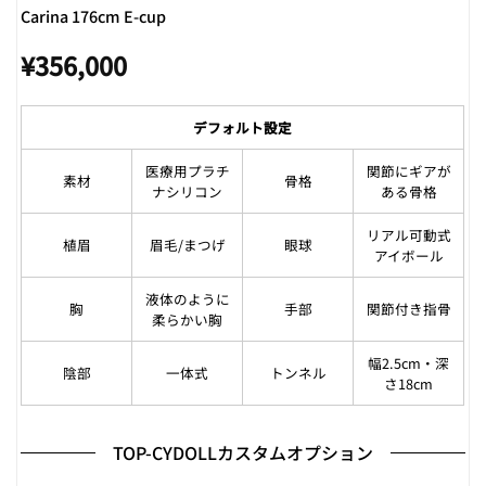
Carina 176cm E-cup
¥
356,000
デフォルト設定
医療用プラチ
関節にギアが
素材
骨格
ナシリコン
ある骨格
リアル可動式
植眉
眉毛/まつげ
眼球
アイボール
液体のように
胸
手部
関節付き指骨
柔らかい胸
幅2.5cm・深
陰部
一体式
トンネル
さ18cm
TOP-CYDOLLカスタムオプション