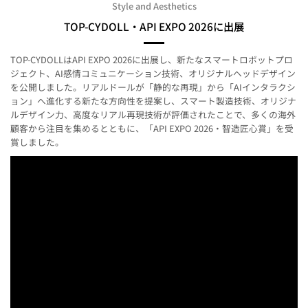
Style and Aesthetics
TOP-CYDOLL・API EXPO 2026に出展
TOP-CYDOLLはAPI EXPO 2026に出展し、新たなスマートロボットプロ
ジェクト、AI感情コミュニケーション技術、オリジナルヘッドデザイン
を公開しました。リアルドールが「静的な再現」から「AIインタラクシ
ョン」へ進化する新たな方向性を提案し、スマート製造技術、オリジナ
ルデザイン力、高度なリアル再現技術が評価されたことで、多くの海外
顧客から注目を集めるとともに、「API EXPO 2026・智造匠心賞」を受
賞しました。