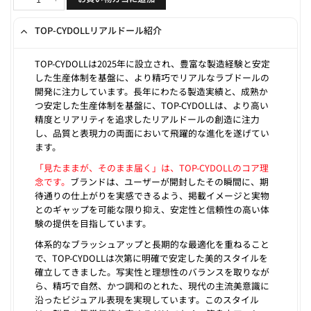
TOP-CYDOLLリアルドール紹介
TOP-CYDOLLは2025年に設立され、豊富な製造経験と安定
した生産体制を基盤に、より精巧でリアルなラブドールの
開発に注力しています。長年にわたる製造実績と、成熟か
つ安定した生産体制を基盤に、TOP-CYDOLLは、より高い
精度とリアリティを追求したリアルドールの創造に注力
し、品質と表現力の両面において飛躍的な進化を遂げてい
ます。
「見たままが、そのまま届く」は、TOP-CYDOLLのコア理
念です。
ブランドは、ユーザーが開封したその瞬間に、期
待通りの仕上がりを実感できるよう、掲載イメージと実物
とのギャップを可能な限り抑え、安定性と信頼性の高い体
験の提供を目指しています。
体系的なブラッシュアップと長期的な最適化を重ねること
で、TOP-CYDOLLは次第に明確で安定した美的スタイルを
確立してきました。写実性と理想性のバランスを取りなが
ら、精巧で自然、かつ調和のとれた、現代の主流美意識に
沿ったビジュアル表現を実現しています。このスタイル