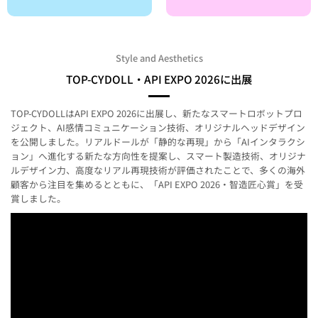
Style and Aesthetics
TOP-CYDOLL・API EXPO 2026に出展
TOP-CYDOLLはAPI EXPO 2026に出展し、新たなスマートロボットプロ
ジェクト、AI感情コミュニケーション技術、オリジナルヘッドデザイン
を公開しました。リアルドールが「静的な再現」から「AIインタラクシ
ョン」へ進化する新たな方向性を提案し、スマート製造技術、オリジナ
ルデザイン力、高度なリアル再現技術が評価されたことで、多くの海外
顧客から注目を集めるとともに、「API EXPO 2026・智造匠心賞」を受
賞しました。