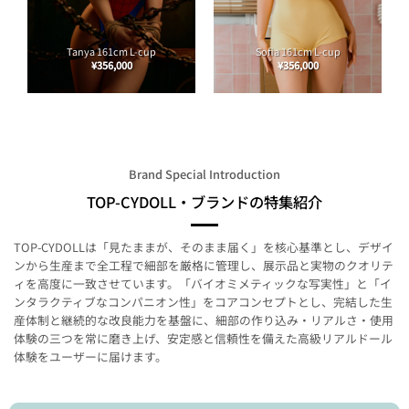
Tanya 161cm L-cup
Sofia 161cm L-cup
¥
356,000
¥
356,000
Brand Special Introduction
TOP-CYDOLL・ブランドの特集紹介
TOP‑CYDOLLは「見たままが、そのまま届く」を核心基準とし、デザイ
ンから生産まで全工程で細部を厳格に管理し、展示品と実物のクオリテ
ィを高度に一致させています。「バイオミメティックな写実性」と「イ
ンタラクティブなコンパニオン性」をコアコンセプトとし、完結した生
産体制と継続的な改良能力を基盤に、細部の作り込み・リアルさ・使用
体験の三つを常に磨き上げ、安定感と信頼性を備えた高級リアルドール
体験をユーザーに届けます。