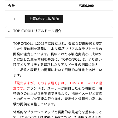
合計
¥
356,000
Liang 168cm F-cup個
お買い物カゴに追加
TOP-CYDOLLリアルドール紹介
TOP-CYDOLLは2025年に設立され、豊富な製造経験と安定
した生産体制を基盤に、より精巧でリアルなラブドールの
開発に注力しています。長年にわたる製造実績と、成熟か
つ安定した生産体制を基盤に、TOP-CYDOLLは、より高い
精度とリアリティを追求したリアルドールの創造に注力
し、品質と表現力の両面において飛躍的な進化を遂げてい
ます。
「見たままが、そのまま届く」は、TOP-CYDOLLのコア理
念です。
ブランドは、ユーザーが開封したその瞬間に、期
待通りの仕上がりを実感できるよう、掲載イメージと実物
とのギャップを可能な限り抑え、安定性と信頼性の高い体
験の提供を目指しています。
体系的なブラッシュアップと長期的な最適化を重ねること
で、TOP-CYDOLLは次第に明確で安定した美的スタイルを