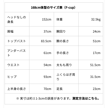
168cm体型のサイズ表（F-cup）
ヘッドなしの
152cm
体重
32.5kg
身長
肩幅
37cm
腕回り
24cm
トップバスト
83.5cm
腕の長さ
51cm
アンダーバス
61cm
手の長さ
17cm
ト
ウエスト
54cm
太もも周り
51.5cm
ふくらはぎ周
ヒップ
93cm
31.5cm
り
上半身の長さ
70cm
足長
23cm
※ 実寸は約±1-3cmの誤差があります。
測定方法はこちら
。