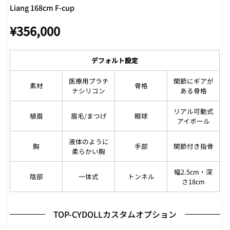
Liang 168cm F-cup
¥
356,000
デフォルト設定
医療用プラチ
関節にギアが
素材
骨格
ナシリコン
ある骨格
リアル可動式
植眉
眉毛/まつげ
眼球
アイボール
液体のように
胸
手部
関節付き指骨
柔らかい胸
幅2.5cm・深
陰部
一体式
トンネル
さ18cm
TOP-CYDOLLカスタムオプション