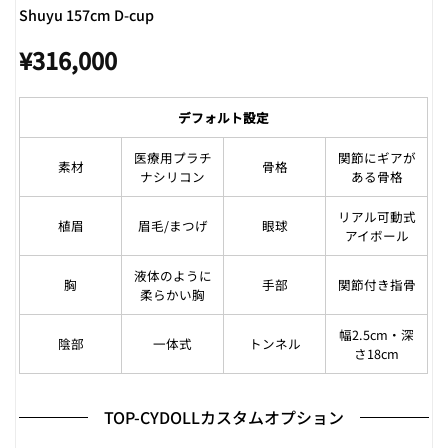
Shuyu 157cm D-cup
¥
316,000
デフォルト設定
医療用プラチ
関節にギアが
素材
骨格
ナシリコン
ある骨格
リアル可動式
植眉
眉毛/まつげ
眼球
アイボール
液体のように
胸
手部
関節付き指骨
柔らかい胸
幅2.5cm・深
陰部
一体式
トンネル
さ18cm
TOP-CYDOLLカスタムオプション