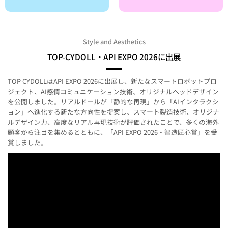
Style and Aesthetics
TOP-CYDOLL・API EXPO 2026に出展
TOP-CYDOLLはAPI EXPO 2026に出展し、新たなスマートロボットプロ
ジェクト、AI感情コミュニケーション技術、オリジナルヘッドデザイン
を公開しました。リアルドールが「静的な再現」から「AIインタラクシ
ョン」へ進化する新たな方向性を提案し、スマート製造技術、オリジナ
ルデザイン力、高度なリアル再現技術が評価されたことで、多くの海外
顧客から注目を集めるとともに、「API EXPO 2026・智造匠心賞」を受
賞しました。