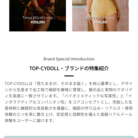
Tanya 161cm L-cup
Sofia 161cm L-cup
¥
356,000
¥
356,000
Brand Special Introduction
TOP-CYDOLL・ブランドの特集紹介
TOP‑CYDOLLは「見たままが、そのまま届く」を核心基準とし、デザイ
ンから生産まで全工程で細部を厳格に管理し、展示品と実物のクオリテ
ィを高度に一致させています。「バイオミメティックな写実性」と「イ
ンタラクティブなコンパニオン性」をコアコンセプトとし、完結した生
産体制と継続的な改良能力を基盤に、細部の作り込み・リアルさ・使用
体験の三つを常に磨き上げ、安定感と信頼性を備えた高級リアルドール
体験をユーザーに届けます。