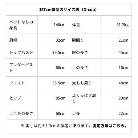
157cm体型のサイズ表（D-cup）
ヘッドなしの
140cm
体重
31.2kg
身長
肩幅
32cm
腕回り
21cm
トップバスト
79.5cm
腕の長さ
45cm
アンダーバス
60cm
手の長さ
16cm
ト
ウエスト
55.5cm
太もも周り
48cm
ふくらはぎ周
ヒップ
85cm
29cm
り
上半身の長さ
68cm
足長
22cm
※ 実寸は約±1-3cmの誤差があります。
測定方法はこちら
。