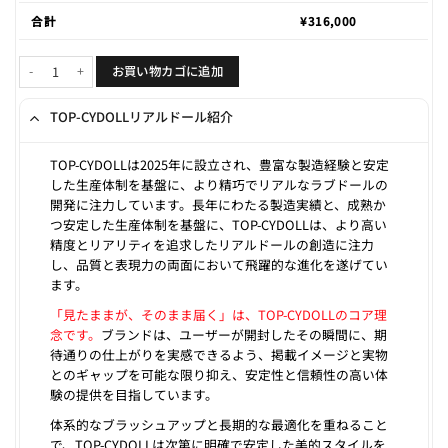
合計
¥
316,000
Shuyu 157cm D-cup個
お買い物カゴに追加
TOP-CYDOLLリアルドール紹介
TOP-CYDOLLは2025年に設立され、豊富な製造経験と安定
した生産体制を基盤に、より精巧でリアルなラブドールの
開発に注力しています。長年にわたる製造実績と、成熟か
つ安定した生産体制を基盤に、TOP-CYDOLLは、より高い
精度とリアリティを追求したリアルドールの創造に注力
し、品質と表現力の両面において飛躍的な進化を遂げてい
ます。
「見たままが、そのまま届く」は、TOP-CYDOLLのコア理
念です。
ブランドは、ユーザーが開封したその瞬間に、期
待通りの仕上がりを実感できるよう、掲載イメージと実物
とのギャップを可能な限り抑え、安定性と信頼性の高い体
験の提供を目指しています。
体系的なブラッシュアップと長期的な最適化を重ねること
で、TOP-CYDOLLは次第に明確で安定した美的スタイルを