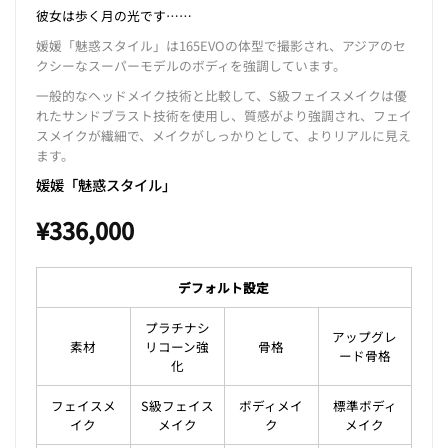
彼女は歩く月の光です……
媛媛「魅惑スタイル」は165EVOの体型で撮影され、アジアのセ
クシーなスーパーモデルのボディを強調しています。
一般的なヘッドメイク技術と比較して、S級フェイスメイクは優
れたサンドブラスト技術を使用し、質感がより強調され、フェイ
スメイクが繊細で、メイクがしっかりとして、よりリアルに見え
ます。
媛媛「魅惑スタイル」
¥
336,000
デフォルト設定
プラチナシ
アップグレ
素材
リコーン強
骨格
ード骨格
化
フェイスメ
S級フェイス
ボディメイ
標準ボディ
イク
メイク
ク
メイク