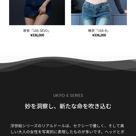
雅拉「171-SEVO」
花琳「164-SEVO」
¥
336,000
¥
336,000
UKIYO-E SERIES
妙を洞察し、新たな命を吹き込む
浮世絵シリーズのリアルドールは、セクシーで優しく、そして美
しい大人の女性を写実的に表現したものが多いです。ヘッドとボ