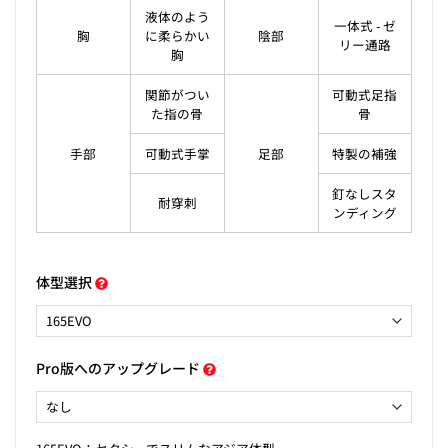
液体のよう
一体式 - ゼ
胸
に柔らかい
陰部
リー通路
胸
関節がつい
可動式足指
た指の骨
骨
手部
可動式手掌
足部
特製の補強
釘なしスタ
耐穿刺
ンディング
体型選択
Pro版へのアップグレード