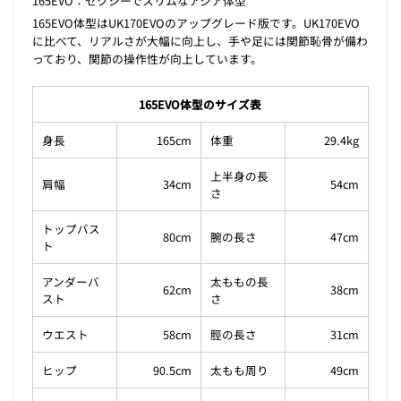
165EVO：セクシーでスリムなアジア体型
165EVO体型はUK170EVOのアップグレード版です。UK170EVO
に比べて、リアルさが大幅に向上し、手や足には関節恥骨が備わ
っており、関節の操作性が向上しています。
165EVO体型のサイズ表
身長
165cm
体重
29.4kg
上半身の長
肩幅
34cm
54cm
さ
トップバス
80cm
腕の長さ
47cm
ト
アンダーバ
太ももの長
62cm
38cm
スト
さ
ウエスト
58cm
脛の長さ
31cm
ヒップ
90.5cm
太もも周り
49cm