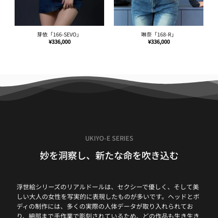
雅拉「171-SEVO」
花琳「164-SEVO」
¥
336,000
¥
336,000
UKIYO-E SERIES
妙を洞察し、新たな命を吹き込む
浮世絵シリーズのリアルドールは、セクシーで優しく、そして美
しい大人の女性を写実的に表現したものが多いです。ヘッドとボ
ディの制作には、多くの実際の人体データが取り入れられてお
り、細部まで手作業で彫刻されているため、どの作品も生き生き