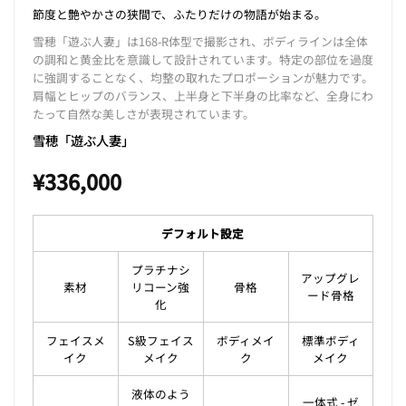
節度と艶やかさの狭間で、ふたりだけの物語が始まる。
雪穂「遊ぶ人妻」は168-R体型で撮影され、ボディラインは全体
の調和と黄金比を意識して設計されています。特定の部位を過度
に強調することなく、均整の取れたプロポーションが魅力です。
肩幅とヒップのバランス、上半身と下半身の比率など、全身にわ
たって自然な美しさが表現されています。
雪穂「遊ぶ人妻」
¥
336,000
デフォルト設定
プラチナシ
アップグレ
素材
リコーン強
骨格
ード骨格
化
フェイスメ
S級フェイス
ボディメイ
標準ボディ
イク
メイク
ク
メイク
液体のよう
一体式 - ゼ