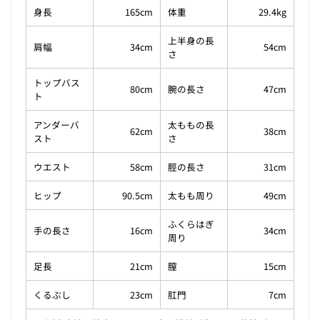
身長
165cm
体重
29.4kg
上半身の長
肩幅
34cm
54cm
さ
トップバス
80cm
腕の長さ
47cm
ト
アンダーバ
太ももの長
62cm
38cm
スト
さ
ウエスト
58cm
脛の長さ
31cm
ヒップ
90.5cm
太もも周り
49cm
ふくらはぎ
手の長さ
16cm
34cm
周り
足長
21cm
膣
15cm
くるぶし
23cm
肛門
7cm