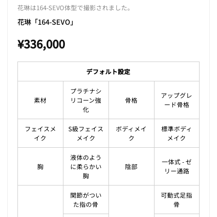
花琳は164-SEVO体型で撮影されました。
花琳「164-SEVO」
¥
336,000
デフォルト設定
プラチナシ
アップグレ
素材
リコーン強
骨格
ード骨格
化
フェイスメ
S級フェイス
ボディメイ
標準ボディ
イク
メイク
ク
メイク
液体のよう
一体式 - ゼ
胸
に柔らかい
陰部
リー通路
胸
関節がつい
可動式足指
た指の骨
骨