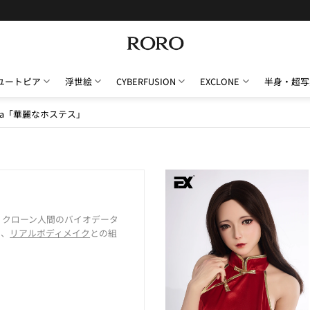
ユートピア
浮世絵
CYBERFUSION
EXCLONE
半身・超写
ista「華麗なホステス」
、
クローン人間のバイオデータ
し、
リアルボディメイク
との組