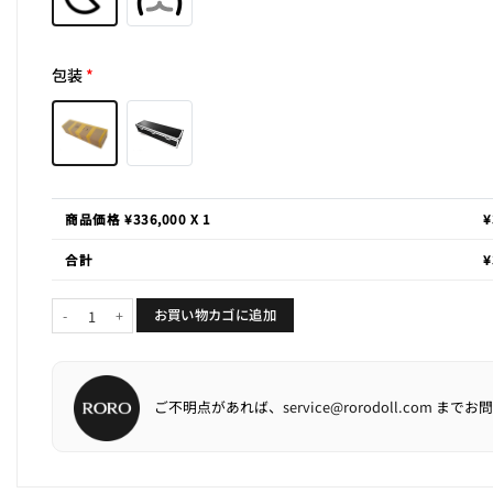
包装
*
商品価格 ¥
336,000
X 1
¥
合計
¥
Krista「華麗なホステス」個
お買い物カゴに追加
ご不明点があれば、
service@rorodoll.com
までお問