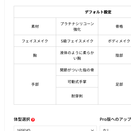
デフォルト設定
プラチナシリコーン
素材
骨格
強化
フェイスメイク
S級フェイスメイク
ボディメイク
液体のように柔らか
胸
陰部
い胸
関節がついた指の骨
可動式手掌
手部
足部
耐穿刺
体型選択
Pro版へのアッ