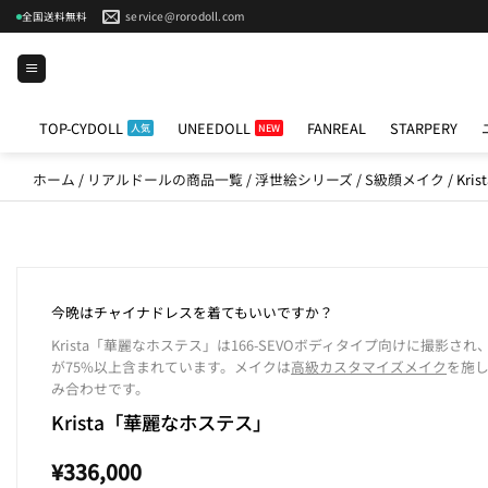
Skip
service@rorodoll.com
全国送料無料
to
content
TOP-CYDOLL
UNEEDOLL
FANREAL
STARPERY
ホーム
/
リアルドールの商品一覧
/
浮世絵シリーズ
/
S級顔メイク
/
Kr
今晩はチャイナドレスを着てもいいですか？
Krista「華麗なホステス」は166-SEVOボディタイプ向けに撮影され
が75%以上含まれています。メイクは
高級カスタマイズメイク
を施
み合わせです。
Krista「華麗なホステス」
¥
336,000