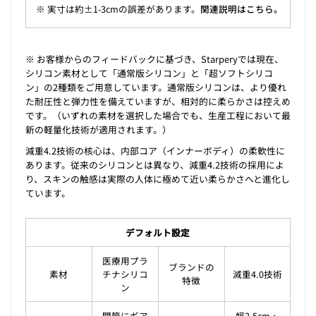
※ 実寸は約±1-3cmの誤差があります。
関連説明はこちら。
※ お客様からのフィードバックに基づき、Starperyでは現在、
シリコン素材として「通常版シリコン」と「超ソフトシリコ
ン」の2種類をご用意しています。通常版シリコンは、より優れ
た耐圧性と弾力性を備えていますが、相対的に柔らかさは控えめ
です。（いずれの素材を選択した場合でも、生産工程において最
新の軽量化技術が適用されます。）
減重4.2技術の核心は、内部コア（インナーボディ）の柔軟性に
あります。従来のシリコンとは異なり、減重4.2技術の採用によ
り、スキンの触感は実際の人体に極めて近い柔らかさへと進化し
ています。
デフォルト設定
医療用プラ
ブランドの
素材
チナシリコ
減重4.0技術
特徴
ン
関節にギア
幅2.5cm・