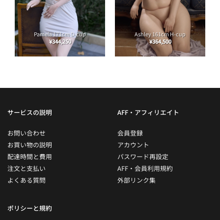
Pamela 171cm D-cup
Ashley 161cm H-cup
¥
344,250
¥
364,500
サービスの説明
AFF・アフィリエイト
お問い合わせ
会員登録
お買い物の説明
アカウント
配達時間と費用
パスワード再設定
注文と支払い
AFF・会員利用規約
よくある質問
外部リンク集
ポリシーと規約