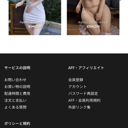
Pamela 171cm D-cup
Ashley 161cm H-cup
¥
344,250
¥
364,500
サービスの説明
AFF・アフィリエイト
お問い合わせ
会員登録
お買い物の説明
アカウント
配達時間と費用
パスワード再設定
注文と支払い
AFF・会員利用規約
よくある質問
外部リンク集
ポリシーと規約