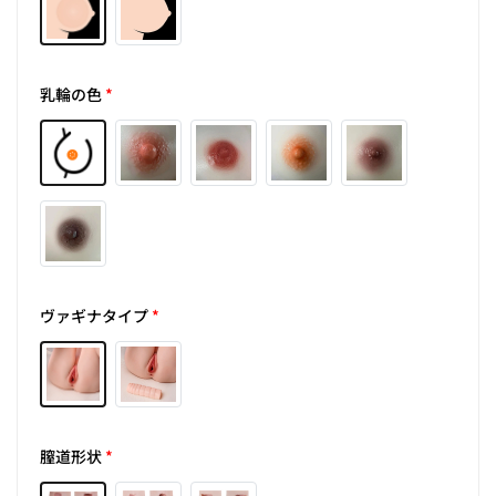
乳輪の色
*
ヴァギナタイプ
*
膣道形状
*