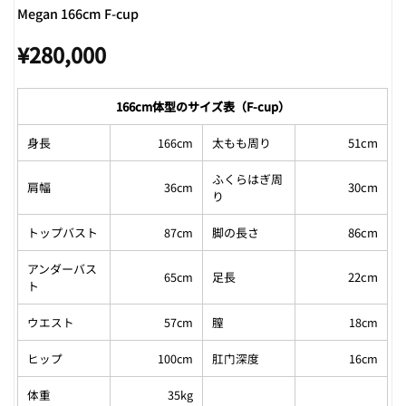
Megan 166cm F-cup
¥
280,000
166cm体型のサイズ表（F-cup）
身長
166cm
太もも周り
51cm
ふくらはぎ周
肩幅
36cm
30cm
り
トップバスト
87cm
脚の長さ
86cm
アンダーバス
65cm
足長
22cm
ト
ウエスト
57cm
膣
18cm
ヒップ
100cm
肛门深度
16cm
体重
35kg