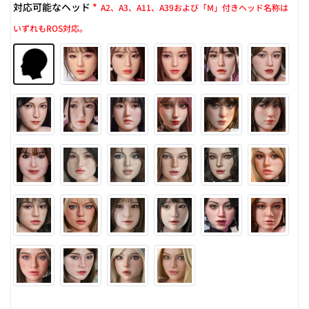
対応可能なヘッド
*
A2、A3、A11、A39および「M」付きヘッド名称は
いずれもROS対応。