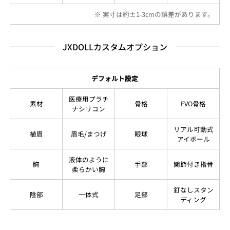
※ 実寸は約±1-3cmの誤差があります。
JXDOLLカスタムオプション
デフォルト設定
医療用プラチ
素材
骨格
EVO骨格
ナシリコン
リアル可動式
植眉
眉毛/まつげ
眼球
アイボール
液体のように
胸
手部
関節付き指骨
柔らかい胸
釘なしスタン
陰部
一体式
足部
ディング