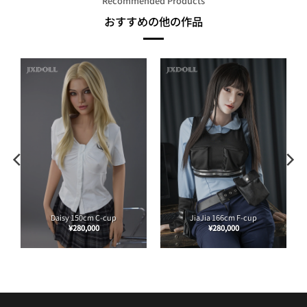
Recommended Products
おすすめの他の作品
Daisy 150cm C-cup
JiaJia 166cm F-cup
¥
280,000
¥
280,000