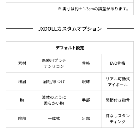
※ 実寸は約±1-3cmの誤差があります。
JXDOLLカスタムオプション
デフォルト設定
医療用プラチ
素材
骨格
EVO骨格
ナシリコン
リアル可動式
植眉
眉毛/まつげ
眼球
アイボール
液体のように
胸
手部
関節付き指骨
柔らかい胸
釘なしスタン
陰部
一体式
足部
ディング