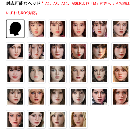
対応可能なヘッド
*
A2、A3、A11、A39および「M」付きヘッド名称は
いずれもROS対応。