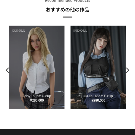
Recommended Products
おすすめの他の作品
Daisy 150cm C-cup
JiaJia 166cm F-cup
¥
280,000
¥
280,000