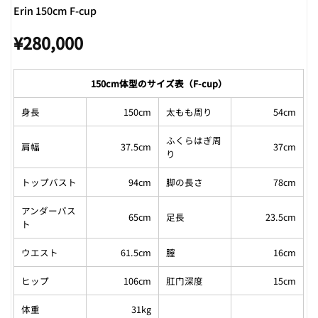
Erin 150cm F-cup
¥
280,000
150cm体型のサイズ表（F-cup）
身長
150cm
太もも周り
54cm
ふくらはぎ周
肩幅
37.5cm
37cm
り
トップバスト
94cm
脚の長さ
78cm
アンダーバス
65cm
足長
23.5cm
ト
ウエスト
61.5cm
膣
16cm
ヒップ
106cm
肛门深度
15cm
体重
31kg