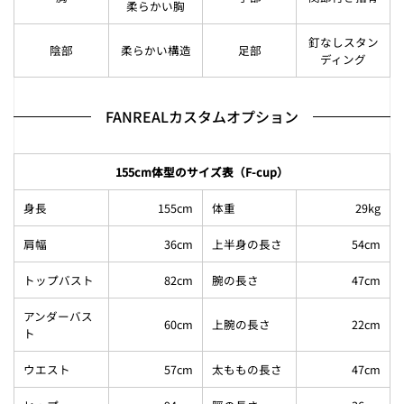
柔らかい胸
釘なしスタン
陰部
柔らかい構造
足部
ディング
FANREALカスタムオプション
155cm体型のサイズ表（F-cup）
身長
155cm
体重
29kg
肩幅
36cm
上半身の長さ
54cm
トップバスト
82cm
腕の長さ
47cm
アンダーバス
60cm
上腕の長さ
22cm
ト
ウエスト
57cm
太ももの長さ
47cm