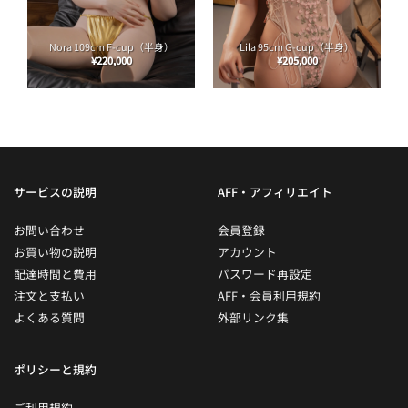
Nora 109cm F-cup（半身）
Lila 95cm G-cup（半身）
¥
220,000
¥
205,000
サービスの説明
AFF・アフィリエイト
お問い合わせ
会員登録
お買い物の説明
アカウント
配達時間と費用
パスワード再設定
注文と支払い
AFF・会員利用規約
よくある質問
外部リンク集
ポリシーと規約
ご利用規約