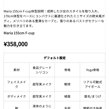
Maria 155cm F-cup体型説明：成熟した少女のスタイルを取り入れ、
170cm体型をベースにコンパクトに最適化されたミニサイズの欧米風ボ
ディ。メリハリのある豊満なカーブと、張りのあるバストがセクシーな
魅力を引き立てます。
Maria 155cm F-cup
¥
358,000
デフォルト設定
食品グレード
素材
骨格
Yoga骨格
シリコン
フェイスメイ
リアル可動式
超写実メイク
眼球
ク
アイボール
ボディメイク
超写実メイク
植眉
眉毛/まつげ
液体のように
胸
手部
関節付き指骨