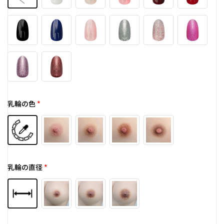
乳輪の色
*
乳輪の直径
*