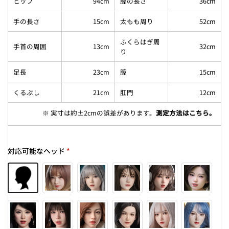
ヒップ
94cm
脛の長さ
36cm
手の長さ
15cm
太もも周り
52cm
ふくらはぎ周
手首の周囲
13cm
32cm
り
足長
23cm
膣
15cm
くるぶし
21cm
肛門
12cm
※ 実寸は約±2cmの誤差があります。
測定方法はこちら
。
対応可能なヘッド
*