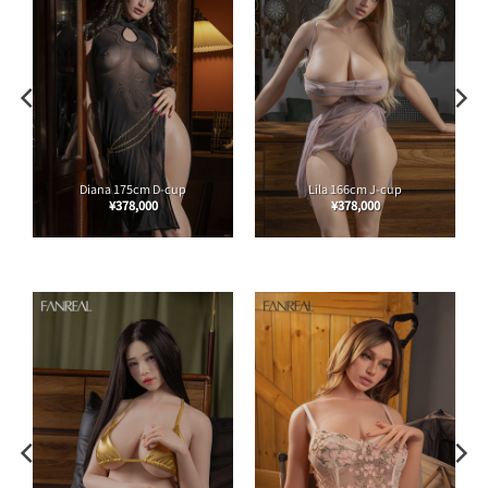
Diana 175cm D-cup
Lila 166cm J-cup
¥
378,000
¥
378,000