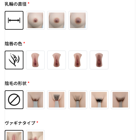
乳輪の直径
*
陰唇の色
*
陰毛の形状
*
ヴァギナタイプ
*