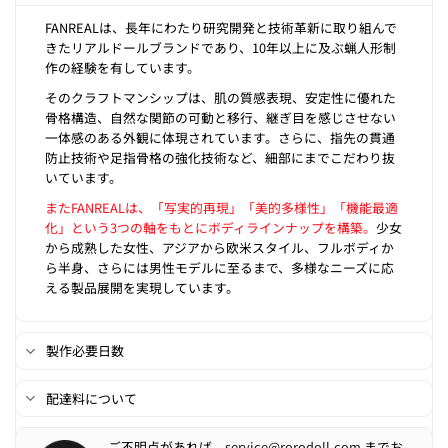
FANREALは、長年にわたり研究開発と技術革新に取り組んで
きたリアルドールブランドであり、10年以上に及ぶ蝋人形制
作の経験を有しています。
そのクラフトマンシップは、肌の質感表現、安定性に優れた
骨格構造、自然な関節の可動と移行、継ぎ目を感じさせない
一体感のある外観に体現されています。さらに、指先の貫通
防止技術や足指骨格の強化技術など、細部にまでこだわり抜
いています。
またFANREALは、「写実的再現」「美的多様性」「機能最適
化」という3つの軸をもとにボディラインナップを構築。
少女
から成熟した女性、アジアから欧米スタイル、フルボディか
ら半身、さらには男性モデルに至るまで、多様なニーズに応
える製品展開を実現しています。
製作必要日数
配達料について
ご不明点があれば、
service@rorodoll.com
までお