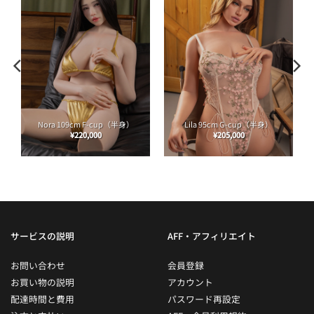
Nora 109cm F-cup（半身）
Lila 95cm G-cup（半身）
¥
220,000
¥
205,000
サービスの説明
AFF・アフィリエイト
お問い合わせ
会員登録
お買い物の説明
アカウント
配達時間と費用
パスワード再設定