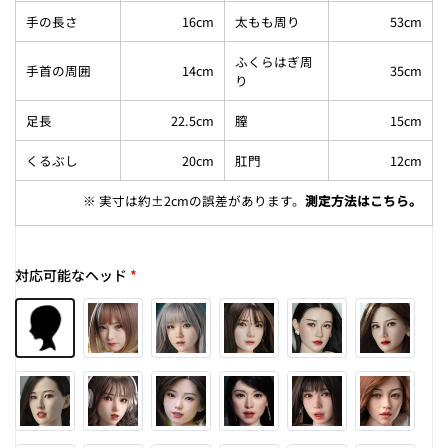
手の長さ
16cm
太もも周り
53cm
ふくらはぎ周
手首の周囲
14cm
35cm
り
足長
22.5cm
膣
15cm
くるぶし
20cm
肛門
12cm
※ 実寸は約±2cmの誤差があります。
測定方法はこちら
。
対応可能なヘッド
*