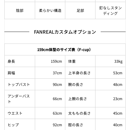
釘なしスタン
陰部
柔らかい構造
足部
ディング
FANREALカスタムオプション
159cm体型のサイズ表（F-cup）
身長
159cm
体重
33kg
肩幅
37cm
上半身の長さ
53cm
トップバスト
90cm
腕の長さ
48cm
アンダーバス
66cm
上腕の長さ
23cm
ト
ウエスト
63cm
太ももの長さ
45cm
ヒップ
92cm
脛の長さ
40cm