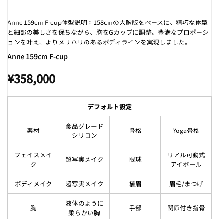
Anne 159cm F-cup体型説明：158cmの大胸版をベースに、精巧な体型
と細部の美しさを保ちながら、胸をGカップに調整。豊満なプロポーシ
ョンを叶え、よりメリハリのあるボディラインを実現しました。
Anne 159cm F-cup
¥
358,000
デフォルト設定
食品グレード
素材
骨格
Yoga骨格
シリコン
フェイスメイ
リアル可動式
超写実メイク
眼球
ク
アイボール
ボディメイク
超写実メイク
植眉
眉毛/まつげ
液体のように
胸
手部
関節付き指骨
柔らかい胸