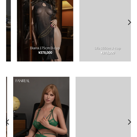
Diana 175cm D-cup
Lila 166cm J-cup
¥
378,000
¥
378,000