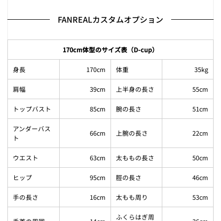
FANREALカスタムオプション
170cm体型のサイズ表（D-cup）
身長
170cm
体重
35kg
肩幅
39cm
上半身の長さ
55cm
トップバスト
85cm
腕の長さ
51cm
アンダーバス
66cm
上腕の長さ
22cm
ト
ウエスト
63cm
太ももの長さ
50cm
ヒップ
95cm
脛の長さ
46cm
手の長さ
16cm
太もも周り
53cm
ふくらはぎ周