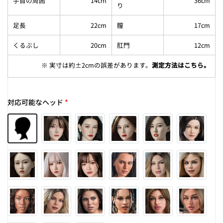
手首の周囲
14cm
36cm
り
足長
22cm
膣
17cm
くるぶし
20cm
肛門
12cm
※ 実寸は約±2cmの誤差があります。
測定方法はこちら
。
対応可能なヘッド
*