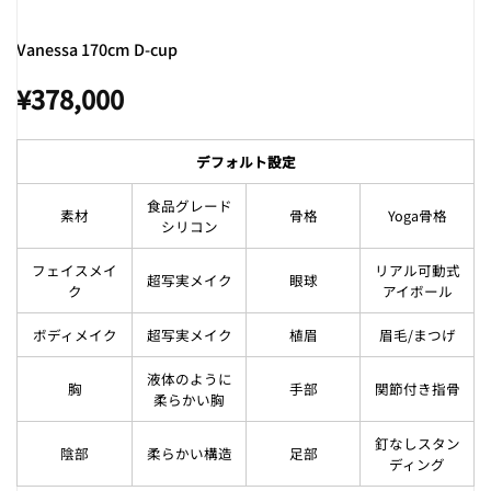
Vanessa 170cm D-cup
¥
378,000
デフォルト設定
食品グレード
素材
骨格
Yoga骨格
シリコン
フェイスメイ
リアル可動式
超写実メイク
眼球
ク
アイボール
ボディメイク
超写実メイク
植眉
眉毛/まつげ
液体のように
胸
手部
関節付き指骨
柔らかい胸
釘なしスタン
陰部
柔らかい構造
足部
ディング