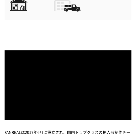
FANREALは2017年6月に設立され、国内トップクラスの蝋人形制作チー