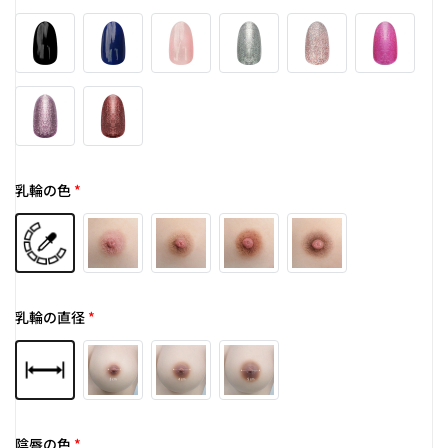
乳輪の色
*
乳輪の直径
*
陰唇の色
*