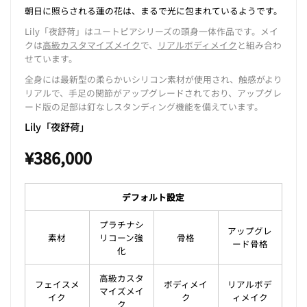
朝日に照らされる蓮の花は、まるで光に包まれているようです。
Lily「夜舒荷」はユートピアシリーズの頭身一体作品です。メイ
クは
高級カスタマイズメイク
で、
リアルボディメイク
と組み合わ
せています。
全身には最新型の柔らかいシリコン素材が使用され、触感がより
リアルで、手足の関節がアップグレードされており、アップグレ
ード版の足部は釘なしスタンディング機能を備えています。
Lily「夜舒荷」
¥
386,000
デフォルト設定
プラチナシ
アップグレ
素材
リコーン強
骨格
ード骨格
化
高級カスタ
フェイスメ
ボディメイ
リアルボデ
マイズメイ
イク
ク
ィメイク
ク