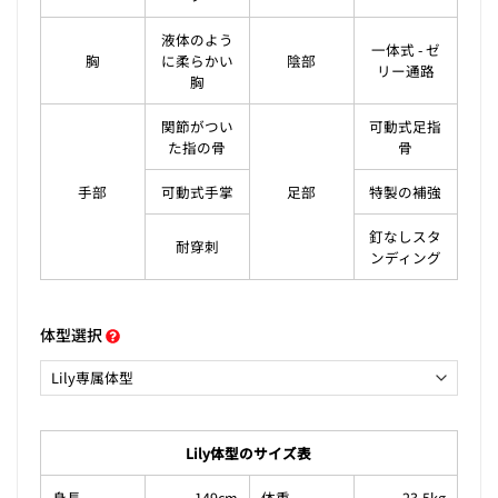
液体のよう
一体式 - ゼ
胸
に柔らかい
陰部
リー通路
胸
関節がつい
可動式足指
た指の骨
骨
手部
可動式手掌
足部
特製の補強
釘なしスタ
耐穿刺
ンディング
体型選択
Lily体型のサイズ表
身長
149cm
体重
23.5kg