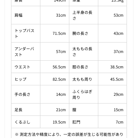
上半身の長
肩幅
31cm
53cm
さ
トップバス
71.5cm
腕の長さ
43cm
ト
アンダーバ
太ももの長
57cm
37cm
スト
さ
ウエスト
56.5cm
脛の長さ
38.5cm
ヒップ
82.5cm
太もも周り
45.5cm
ふくらはぎ
手の長さ
14cm
29cm
周り
足長
21cm
膣
15cm
くるぶし
19.5cm
肛門
7cm
※ 測定方法や精度により、一定の誤差が生じる可能性があり