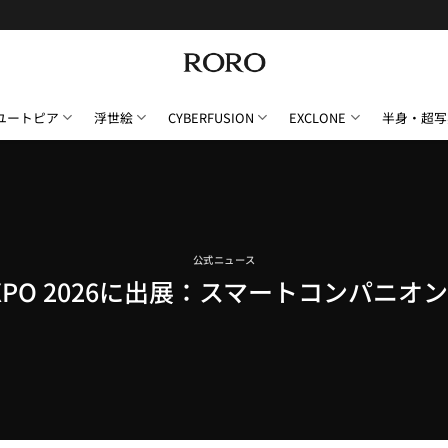
ユートピア
浮世絵
CYBERFUSION
EXCLONE
半身・超写
公式ニュース
PI EXPO 2026に出展：スマートコンパ