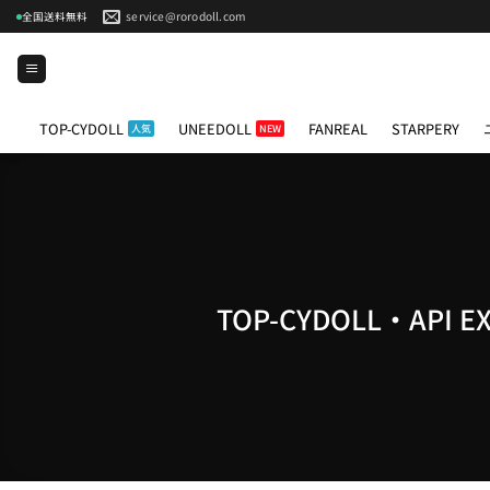
Skip
service@rorodoll.com
全国送料無料
to
content
TOP-CYDOLL
UNEEDOLL
FANREAL
STARPERY
TOP-CYDOLL・A