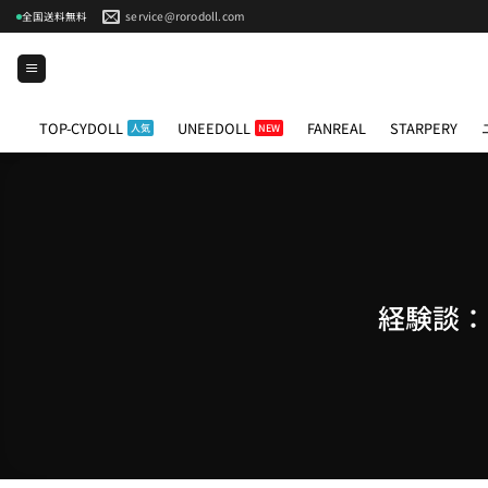
Skip
service@rorodoll.com
全国送料無料
to
content
TOP-CYDOLL
UNEEDOLL
FANREAL
STARPERY
経験談：