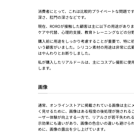
消費者にとって、これは比較的プライベートな問題で
深さ、肛門の深さなどです。
現在、ROROが接触した顧客は主に以下の用途があり
ケアや代替、心理的支援、教育トレーニングなどの分
購入前に用途をしっかり考慮することが重要で、特に初
いう顧客がいました。シリコン素材の用途は非常に広
はやんわりとお断りしました。
私が購入したリアルドールは、主にコスプレ撮影に使
します。
画像
通常、オンラインストアに掲載されている画像は主に
く見せるために、画像はある程度の後処理が施される
ーザー体験が向上する一方で、リアルさが若干失われる
示効果にも違いがあり、画像の色合いの違いも避けられ
めに、画像の露出を少し上げています。