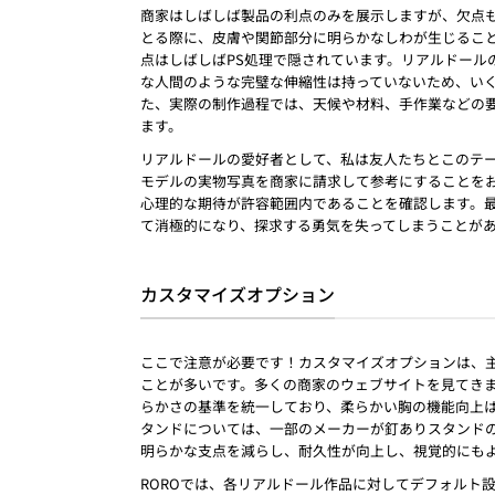
商家はしばしば製品の利点のみを展示しますが、欠点
とる際に、皮膚や関節部分に明らかなしわが生じるこ
点はしばしばPS処理で隠されています。リアルドール
な人間のような完璧な伸縮性は持っていないため、い
た、実際の制作過程では、天候や材料、手作業などの
ます。
リアルドールの愛好者として、私は友人たちとこのテ
モデルの実物写真を商家に請求して参考にすることを
心理的な期待が許容範囲内であることを確認します。
て消極的になり、探求する勇気を失ってしまうことが
カスタマイズオプション
ここで注意が必要です！カスタマイズオプションは、
ことが多いです。多くの商家のウェブサイトを見てき
らかさの基準を統一しており、柔らかい胸の機能向上
タンドについては、一部のメーカーが釘ありスタンド
明らかな支点を減らし、耐久性が向上し、視覚的にも
ROROでは、各リアルドール作品に対してデフォルト