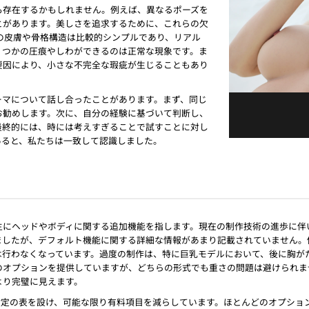
も存在するかもしれません。例えば、異なるポーズを
とがあります。美しさを追求するために、これらの欠
の皮膚や骨格構造は比較的シンプルであり、リアル
くつかの圧痕やしわができるのは正常な現象です。ま
要因により、小さな不完全な瑕疵が生じることもあり
ーマについて話し合ったことがあります。まず、同じ
お勧めします。次に、自分の経験に基づいて判断し、
最終的には、時には考えすぎることで試すことに対し
あると、私たちは一致して認識しました。
主にヘッドやボディに関する追加機能を指します。現在の制作技術の進歩に伴
ましたが、デフォルト機能に関する詳細な情報があまり記載されていません。
は行わなくなっています。過度の制作は、特に巨乳モデルにおいて、後に胸が
のオプションを提供していますが、どちらの形式でも重さの問題は避けられま
より完璧に見えます。
設定の表を設け、可能な限り有料項目を減らしています。ほとんどのオプショ