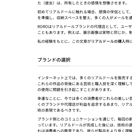
た（彼女）は、所有したときの感情を想像させます。
初めてリアルドールに触れる場合、感情の伴侶として
を準備し、収納スペースを整え、多くの人がメールを
ROROはリアルドールブランドの代理店として、ユー
こともあります。例えば、展示画像は実物と同じか、
私の経験をもとに、この文章が
リアルドールの購入
時
ブランドの選択
インターネット上では、多くのリアルドールを販売す
これらの作品の背後にある芸術と職人技を深く理解し
の使用に問題を引き起こすことがあります。
幸運なことに、今では多くの消費者がこれらの美しい
くのブランドや代理店が利益を追求するあまり、リア
術の表現であるべきです。
ブランド側とのコミュニケーションを通じて、毎回の
っています。リアルドールが完成した後には、技術の
れは消費者への敬意であり、彼らが製品をより良く理