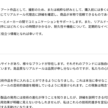
、アート作品として、撮影のため、または純粋な好みとして、購入前には多く
通じてリアルドール代理店に詳細を確認し、商品が本物で信頼できるものであ
ザーとメーカーの間でコミュニケーションをサポートします。また、リアルド
制作にはどれくらいの時間がかかるか、耐久性や機能について、定期的なイベ
に役立つ情報となれば幸いです。
るサイトがあり、様々なブランドが存在します。それぞれのブランドには独自
ています。高品質なリアルドールは品質が申し分ないものですが、私たちの心
芸術作品を手に入れることができるようになりました。これは本当に幸せなこ
ルドールの芸術的価値を軽視しているように見受けられます。この現象は残念
新製品の発売には技術の進化が伴うことを知りましたが、詳細を説明できる代
適用効果が明確に見えないかもしれませんが、私はこれらの技術的進歩を宣伝
解する手助けになります。