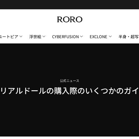
ユートピア
浮世絵
CYBERFUSION
EXCLONE
半身・超写
公式ニュース
リアルドールの購入際のいくつかのガ